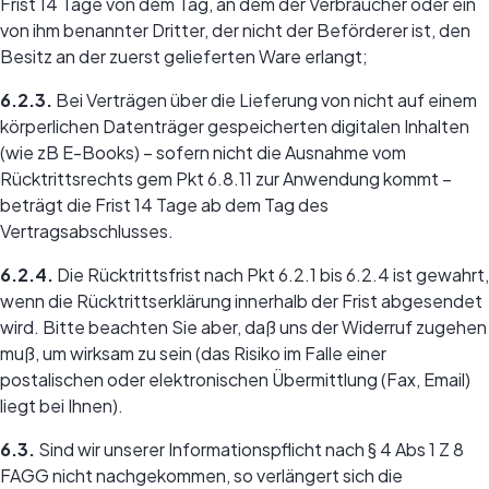
Frist 14 Tage von dem Tag, an dem der Verbraucher oder ein
von ihm benannter Dritter, der nicht der Beförderer ist, den
Besitz an der zuerst gelieferten Ware erlangt;
6.2.3.
Bei Verträgen über die Lieferung von nicht auf einem
körperlichen Datenträger gespeicherten digitalen Inhalten
(wie zB E-Books) – sofern nicht die Ausnahme vom
Rücktrittsrechts gem Pkt 6.8.11 zur Anwendung kommt –
beträgt die Frist 14 Tage ab dem Tag des
Vertragsabschlusses.
6.2.4.
Die Rücktrittsfrist nach Pkt 6.2.1 bis 6.2.4 ist gewahrt,
wenn die Rücktrittserklärung innerhalb der Frist abgesendet
wird. Bitte beachten Sie aber, daß uns der Widerruf zugehen
muß, um wirksam zu sein (das Risiko im Falle einer
postalischen oder elektronischen Übermittlung (Fax, Email)
liegt bei Ihnen).
6.3.
Sind wir unserer Informationspflicht nach § 4 Abs 1 Z 8
FAGG nicht nachgekommen, so verlängert sich die