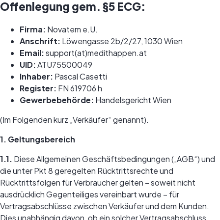
Offenlegung gem. §5 ECG:
Firma:
Novatem e.U.
Anschrift:
Löwengasse 2b/2/27, 1030 Wien
Email:
support(at)medithappen.at
UID:
ATU75500049
Inhaber:
Pascal Casetti
Register:
FN 619706 h
Gewerbebehörde:
Handelsgericht Wien
(Im Folgenden kurz „Verkäufer“ genannt).
1. Geltungsbereich
1.1.
Diese Allgemeinen Geschäftsbedingungen („AGB“) und
die unter Pkt 8 geregelten Rücktrittsrechte und
Rücktrittsfolgen für Verbraucher gelten – soweit nicht
ausdrücklich Gegenteiliges vereinbart wurde – für
Vertragsabschlüsse zwischen Verkäufer und dem Kunden.
Dies unabhängig davon, ob ein solcher Vertragsabschluss