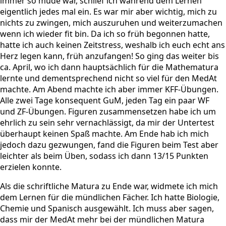
immer so müde war, schlief ich während dem Lernen
eigentlich jedes mal ein. Es war mir aber wichtig, mich zu
nichts zu zwingen, mich auszuruhen und weiterzumachen
wenn ich wieder fit bin. Da ich so früh begonnen hatte,
hatte ich auch keinen Zeitstress, weshalb ich euch echt ans
Herz legen kann, früh anzufangen! So ging das weiter bis
ca. April, wo ich dann hauptsächlich für die Mathematura
lernte und dementsprechend nicht so viel für den MedAt
machte. Am Abend machte ich aber immer KFF-Übungen.
Alle zwei Tage konsequent GuM, jeden Tag ein paar WF
und ZF-Übungen. Figuren zusammensetzen habe ich um
ehrlich zu sein sehr vernachlässigt, da mir der Untertest
überhaupt keinen Spaß machte. Am Ende hab ich mich
jedoch dazu gezwungen, fand die Figuren beim Test aber
leichter als beim Üben, sodass ich dann 13/15 Punkten
erzielen konnte.
Als die schriftliche Matura zu Ende war, widmete ich mich
dem Lernen für die mündlichen Fächer. Ich hatte Biologie,
Chemie und Spanisch ausgewählt. Ich muss aber sagen,
dass mir der MedAt mehr bei der mündlichen Matura