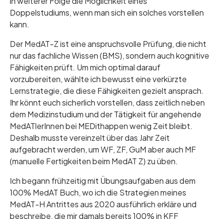
in weiterer Folge die Möglichkeit eines
Doppelstudiums, wenn man sich ein solches vorstellen
kann.
Der MedAT-Z ist eine anspruchsvolle Prüfung, die nicht
nur das fachliche Wissen (BMS), sondern auch kognitive
Fähigkeiten prüft. Um mich optimal darauf
vorzubereiten, wählte ich bewusst eine verkürzte
Lernstrategie, die diese Fähigkeiten gezielt ansprach.
Ihr könnt euch sicherlich vorstellen, dass zeitlich neben
dem Medizinstudium und der Tätigkeit für angehende
MedATlerInnen bei MEDithappen wenig Zeit bleibt.
Deshalb musste vereinzelt über das Jahr Zeit
aufgebracht werden, um WF, ZF, GuM aber auch MF
(manuelle Fertigkeiten beim MedAT Z) zu üben.
Ich begann frühzeitig mit Übungsaufgaben aus dem
100% MedAT Buch, wo ich die Strategien meines
MedAT-H Antrittes aus 2020 ausführlich erkläre und
beschreibe, die mir damals bereits 100% in KFF