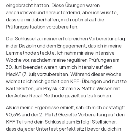
eingebracht hatten. Diese Übungen waren
anspruchsvoll und herausfordernd, aber ich wusste,
dass sie mir dabei halfen, mich optimal auf die
Prüfungssituation vorzubereiten.
Der Schlüssel zu meiner erfolgreichen Vorbereitung lag
in der Disziplin und dem Engagement, das ich in meine
Lernmethode steckte. Ich nahm mir eine intensive
Woche vor, nachdem meine regulären Prüfungen am
30. Juni beendet waren, um mich intensiv auf den
MedAT (7. Juli) vorzubereiten. Während dieser Woche
widmete ich mich gezielt den KFF-Übungen und nutzte
Karteikarten, um Phyisk, Chemie & Mathe Wissen mit
der Active Recall Methode gezielt aufzufrischen.
Als ich meine Ergebnisse erhielt, sah ich mich bestätigt:
90,5% und der 2. Platz! Gezielte Vorbereitung auf den
KFF Teil sind dein Schlüssel zum Erfolg! Stell sicher,
dass da jeder Untertest perfekt sitzt bevor du dich in