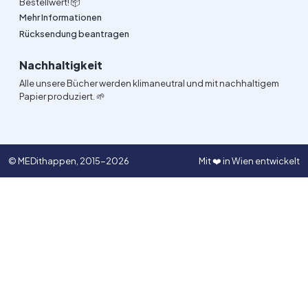
Bestellwert! 📦
Mehr Informationen
Rücksendung beantragen
Nachhaltigkeit
Alle unsere Bücher werden klimaneutral und mit nachhaltigem
Papier produziert. 🌱
© MEDithappen, 2015-2026
Mit ❤️ in Wien entwickelt