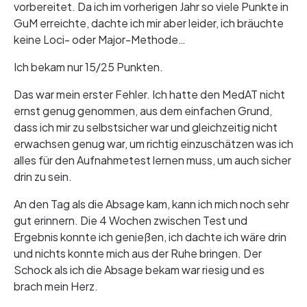
vorbereitet. Da ich im vorherigen Jahr so viele Punkte in
GuM erreichte, dachte ich mir aber leider, ich bräuchte
keine Loci- oder Major-Methode…
Ich bekam nur 15/25 Punkten.
Das war mein erster Fehler. Ich hatte den MedAT nicht
ernst genug genommen, aus dem einfachen Grund,
dass ich mir zu selbstsicher war und gleichzeitig nicht
erwachsen genug war, um richtig einzuschätzen was ich
alles für den Aufnahmetest lernen muss, um auch sicher
drin zu sein.
An den Tag als die Absage kam, kann ich mich noch sehr
gut erinnern. Die 4 Wochen zwischen Test und
Ergebnis konnte ich genießen, ich dachte ich wäre drin
und nichts konnte mich aus der Ruhe bringen. Der
Schock als ich die Absage bekam war riesig und es
brach mein Herz.