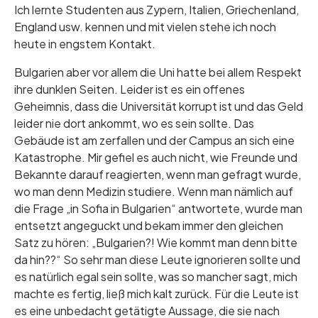
Ich lernte Studenten aus Zypern, Italien, Griechenland,
England usw. kennen und mit vielen stehe ich noch
heute in engstem Kontakt.
Bulgarien aber vor allem die Uni hatte bei allem Respekt
ihre dunklen Seiten. Leider ist es ein offenes
Geheimnis, dass die Universität korrupt ist und das Geld
leider nie dort ankommt, wo es sein sollte. Das
Gebäude ist am zerfallen und der Campus an sich eine
Katastrophe. Mir gefiel es auch nicht, wie Freunde und
Bekannte darauf reagierten, wenn man gefragt wurde,
wo man denn Medizin studiere. Wenn man nämlich auf
die Frage „in Sofia in Bulgarien“ antwortete, wurde man
entsetzt angeguckt und bekam immer den gleichen
Satz zu hören: „Bulgarien?! Wie kommt man denn bitte
da hin??“ So sehr man diese Leute ignorieren sollte und
es natürlich egal sein sollte, was so mancher sagt, mich
machte es fertig, ließ mich kalt zurück. Für die Leute ist
es eine unbedacht getätigte Aussage, die sie nach