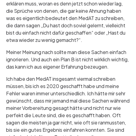
erklären muss, woran es denn jetzt schon wieder lag,
die Sprüche von denen, die gar keine Ahnung haben
was es eigentlich bedeutet den MedAT zu schreiben,
die dann sagen „Du hast doch soviel gelernt, vielleicht
bist du einfach nicht dafür geschaffen“ oder „Hast du
etwa wieder zu wenig gemacht?“.
Meiner Meinung nach sollte man diese Sachen einfach
ignorieren. Und auch ein Plan B ist nicht wirklich wichtig,
das kann ich aus eigener Erfahrung bezeugen.
Ich habe den MedAT insgesamt viermal schreiben
müssen, bis ich es 2020 geschafft habe und meine
Fehler waren immer unterschiedlich. Ich hätte mir sehr
gewünscht, dass mir jemand mal diese Sachen während
meiner Vorbereitung gesagt hätte und nicht nur wie
perfekt die Leute sind, die es geschafft haben. Oft
sagen die meisten ja gar nicht, wie oft sie ranmussten,
bis sie ein gutes Ergebnis einfahren konnten. Sie sind