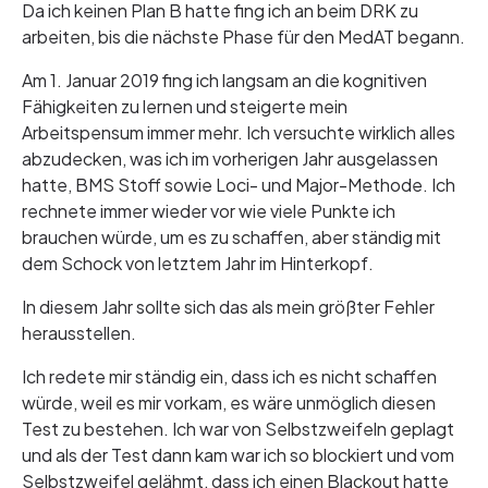
Da ich keinen Plan B hatte fing ich an beim DRK zu
arbeiten, bis die nächste Phase für den MedAT begann.
Am 1. Januar 2019 fing ich langsam an die kognitiven
Fähigkeiten zu lernen und steigerte mein
Arbeitspensum immer mehr. Ich versuchte wirklich alles
abzudecken, was ich im vorherigen Jahr ausgelassen
hatte, BMS Stoff sowie Loci- und Major-Methode. Ich
rechnete immer wieder vor wie viele Punkte ich
brauchen würde, um es zu schaffen, aber ständig mit
dem Schock von letztem Jahr im Hinterkopf.
In diesem Jahr sollte sich das als mein größter Fehler
herausstellen.
Ich redete mir ständig ein, dass ich es nicht schaffen
würde, weil es mir vorkam, es wäre unmöglich diesen
Test zu bestehen. Ich war von Selbstzweifeln geplagt
und als der Test dann kam war ich so blockiert und vom
Selbstzweifel gelähmt, dass ich einen Blackout hatte