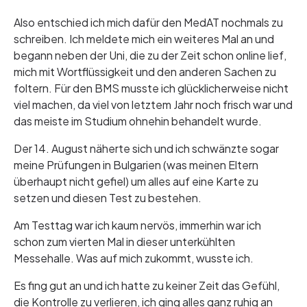
Also entschied ich mich dafür den MedAT nochmals zu
schreiben. Ich meldete mich ein weiteres Mal an und
begann neben der Uni, die zu der Zeit schon online lief,
mich mit Wortflüssigkeit und den anderen Sachen zu
foltern. Für den BMS musste ich glücklicherweise nicht
viel machen, da viel von letztem Jahr noch frisch war und
das meiste im Studium ohnehin behandelt wurde.
Der 14. August näherte sich und ich schwänzte sogar
meine Prüfungen in Bulgarien (was meinen Eltern
überhaupt nicht gefiel) um alles auf eine Karte zu
setzen und diesen Test zu bestehen.
Am Testtag war ich kaum nervös, immerhin war ich
schon zum vierten Mal in dieser unterkühlten
Messehalle. Was auf mich zukommt, wusste ich.
Es fing gut an und ich hatte zu keiner Zeit das Gefühl,
die Kontrolle zu verlieren, ich ging alles ganz ruhig an