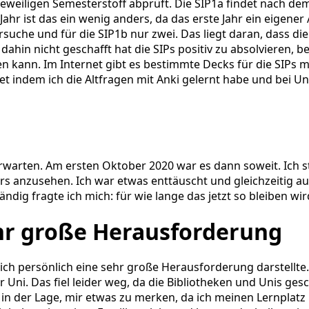
n jeweiligen Semesterstoff abprüft. Die SIP1a findet nach d
ahr ist das ein wenig anders, da das erste Jahr ein eigener
suche und für die SIP1b nur zwei. Das liegt daran, dass die
ahin nicht geschafft hat die SIPs positiv zu absolvieren, 
len kann. Im Internet gibt es bestimmte Decks für die SIPs m
tet indem ich die Altfragen mit Anki gelernt habe und bei 
arten. Am ersten Oktober 2020 war es dann soweit. Ich st
s anzusehen. Ich war etwas enttäuscht und gleichzeitig auc
ndig fragte ich mich: für wie lange das jetzt so bleiben wir
ehr große Herausforderung
ich persönlich eine sehr große Herausforderung darstellte
r Uni. Das fiel leider weg, da die Bibliotheken und Unis ge
n der Lage, mir etwas zu merken, da ich meinen Lernplatz