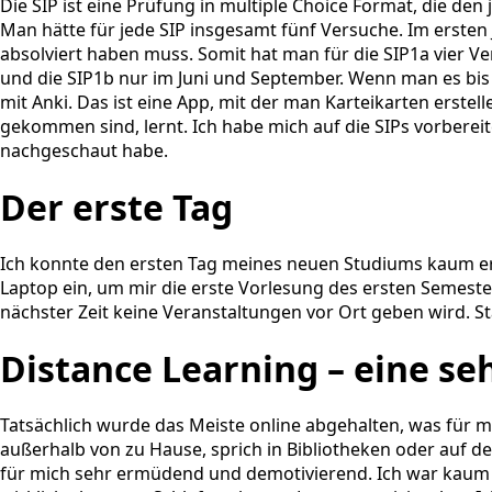
Die SIP ist eine Prüfung in multiple Choice Format, die de
Man hätte für jede SIP insgesamt fünf Versuche. Im ersten J
absolviert haben muss. Somit hat man für die SIP1a vier Ver
und die SIP1b nur im Juni und September. Wenn man es bis d
mit Anki. Das ist eine App, mit der man Karteikarten erstel
gekommen sind, lernt. Ich habe mich auf die SIPs vorberei
nachgeschaut habe.
Der erste Tag
Ich konnte den ersten Tag meines neuen Studiums kaum erw
Laptop ein, um mir die erste Vorlesung des ersten Semester
nächster Zeit keine Veranstaltungen vor Ort geben wird. Stä
Distance Learning – eine s
Tatsächlich wurde das Meiste online abgehalten, was für m
außerhalb von zu Hause, sprich in Bibliotheken oder auf de
für mich sehr ermüdend und demotivierend. Ich war kaum i