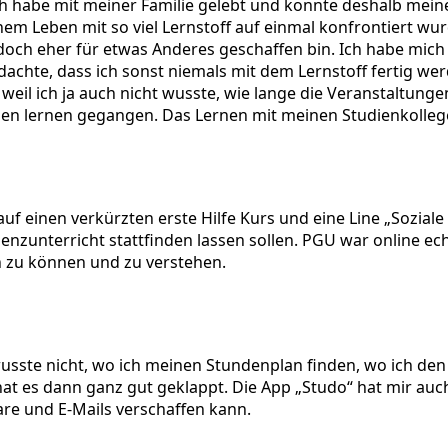
Ich habe mit meiner Familie gelebt und konnte deshalb mei
inem Leben mit so viel Lernstoff auf einmal konfrontiert wur
t doch eher für etwas Anderes geschaffen bin. Ich habe mic
achte, dass ich sonst niemals mit dem Lernstoff fertig wer
weil ich ja auch nicht wusste, wie lange die Veranstaltung
nden lernen gegangen. Das Lernen mit meinen Studienkolleg
 auf einen verkürzten erste Hilfe Kurs und eine Line „Sozia
zunterricht stattfinden lassen sollen. PGU war online echt
ch zu können und zu verstehen.
 wusste nicht, wo ich meinen Stundenplan finden, wo ich de
at es dann ganz gut geklappt. Die App „Studo“ hat mir auch
re und E-Mails verschaffen kann.