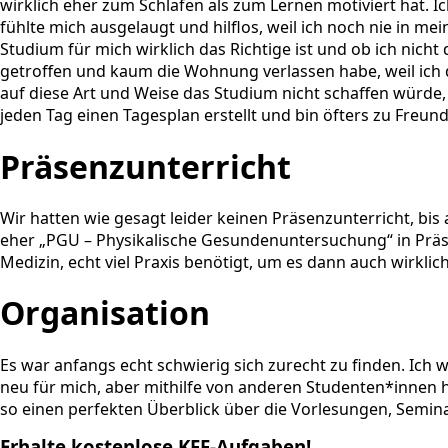
wirklich eher zum Schlafen als zum Lernen motiviert hat. 
fühlte mich ausgelaugt und hilflos, weil ich noch nie in me
Studium für mich wirklich das Richtige ist und ob ich nich
getroffen und kaum die Wohnung verlassen habe, weil ich d
auf diese Art und Weise das Studium nicht schaffen würde, 
jeden Tag einen Tagesplan erstellt und bin öfters zu Freu
Präsenzunterricht
Wir hatten wie gesagt leider keinen Präsenzunterricht, bis
eher „PGU – Physikalische Gesundenuntersuchung“ in Präsen
Medizin, echt viel Praxis benötigt, um es dann auch wirkli
Organisation
Es war anfangs echt schwierig sich zurecht zu finden. Ich
neu für mich, aber mithilfe von anderen Studenten*innen h
so einen perfekten Überblick über die Vorlesungen, Semina
Erhalte kostenlose KFF-Aufgaben!